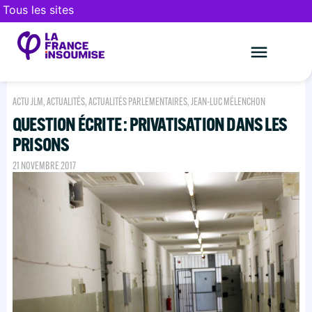
Tous les sites
Le mouveme
FAIRE UN DON
ACTU JLM
,
ACTUALITÉS
,
ACTUALITÉS PARLEMENTAIRES
,
JEAN-LUC MÉLENCHON
QUESTION ÉCRITE : PRIVATISATION DANS LES
PRISONS
21 NOVEMBRE 2017