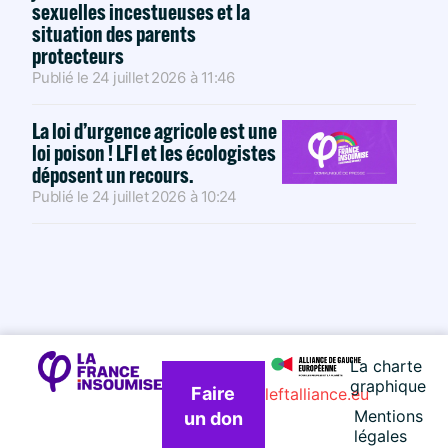
sexuelles incestueuses et la
situation des parents
protecteurs
Publié le
24 juillet 2026
à
11:46
La loi d’urgence agricole est une
loi poison ! LFI et les écologistes
déposent un recours.
Publié le
24 juillet 2026
à
10:24
La charte
graphique
Faire
leftalliance.eu
Mentions
un don
légales