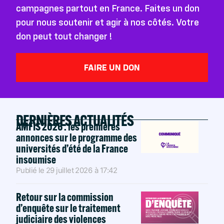
campagnes partout en France. Faites un don
pour nous soutenir et agir à nos côtés. Votre
don peut tout changer !
FAIRE UN DON
DERNIÈRES ACTUALITÉS
AMFIS 2026 : les premières
annonces sur le programme des
universités d’été de la France
insoumise
Publié le
29 juillet 2026
à
17:42
Retour sur la commission
d’enquête sur le traitement
judiciaire des violences