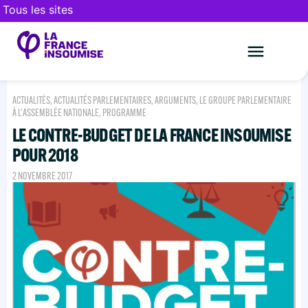
Tous les sites
Le mouveme
FAIRE UN DON
ACTUALITÉS
,
ACTUALITÉS PARLEMENTAIRES
,
ARGUMENTS
,
LE GROUPE PARLEMENTAIRE
À L'ASSEMBLÉE NATIONALE
,
PROGRAMME
LE CONTRE-BUDGET DE LA FRANCE INSOUMISE
POUR 2018
2 NOVEMBRE 2017