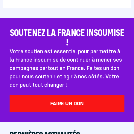
SOUTENEZ LA FRANCE INSOUMISE
!
Votre soutien est essentiel pour permettre à
la France insoumise de continuer à mener ses
campagnes partout en France. Faites un don
pour nous soutenir et agir à nos côtés. Votre
don peut tout changer !
FAIRE UN DON