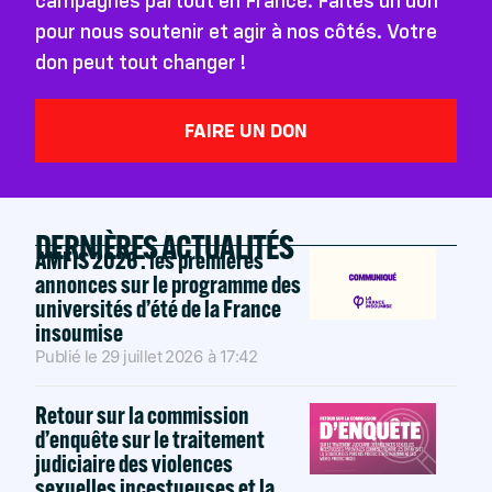
campagnes partout en France. Faites un don
pour nous soutenir et agir à nos côtés. Votre
don peut tout changer !
FAIRE UN DON
DERNIÈRES ACTUALITÉS
AMFIS 2026 : les premières
annonces sur le programme des
universités d’été de la France
insoumise
Publié le
29 juillet 2026
à
17:42
Retour sur la commission
d’enquête sur le traitement
judiciaire des violences
sexuelles incestueuses et la