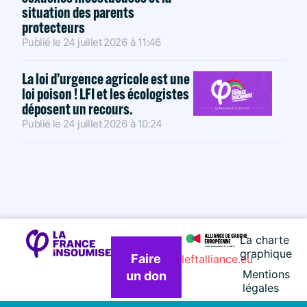
situation des parents
protecteurs
Publié le
24 juillet 2026
à
11:46
La loi d’urgence agricole est une
loi poison ! LFI et les écologistes
déposent un recours.
Publié le
24 juillet 2026
à
10:24
La charte
graphique
Faire
leftalliance.eu
Mentions
un don
légales