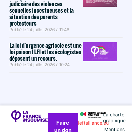
judiciaire des violences
sexuelles incestueuses et la
situation des parents
protecteurs
Publié le
24 juillet 2026
à
11:46
La loi d’urgence agricole est une
loi poison ! LFI et les écologistes
déposent un recours.
Publié le
24 juillet 2026
à
10:24
La charte
graphique
Faire
leftalliance.eu
Mentions
un don