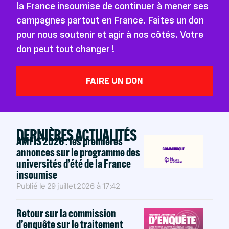
la France insoumise de continuer à mener ses
campagnes partout en France. Faites un don
pour nous soutenir et agir à nos côtés. Votre
don peut tout changer !
FAIRE UN DON
DERNIÈRES ACTUALITÉS
AMFIS 2026 : les premières
annonces sur le programme des
universités d’été de la France
insoumise
Publié le
29 juillet 2026
à
17:42
Retour sur la commission
d’enquête sur le traitement