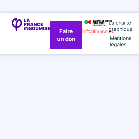
La charte
graphique
Faire
leftalliance.eu
Mentions
un don
légales