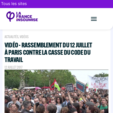
Tous les sites
Le mouveme
FAIRE UN DON
ACTUALITÉS
,
VIDÉOS
VIDÉO - RASSEMBLEMENT DU 12 JUILLET
À PARIS CONTRE LA CASSE DU CODE DU
TRAVAIL
12 JUILLET 2017