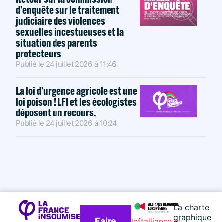
d’enquête sur le traitement
judiciaire des violences
sexuelles incestueuses et la
situation des parents
protecteurs
Publié le
24 juillet 2026
à
11:46
La loi d’urgence agricole est une
loi poison ! LFI et les écologistes
déposent un recours.
Publié le
24 juillet 2026
à
10:24
La charte
graphique
Faire
leftalliance.eu