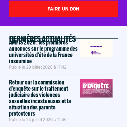
FAIRE UN DON
DERNIÈRES ACTUALITÉS
AMFIS 2026 : les premières
annonces sur le programme des
universités d’été de la France
insoumise
Publié le
29 juillet 2026
à
17:42
Retour sur la commission
d’enquête sur le traitement
judiciaire des violences
sexuelles incestueuses et la
situation des parents
protecteurs
Publié le
24 juillet 2026
à
11:46