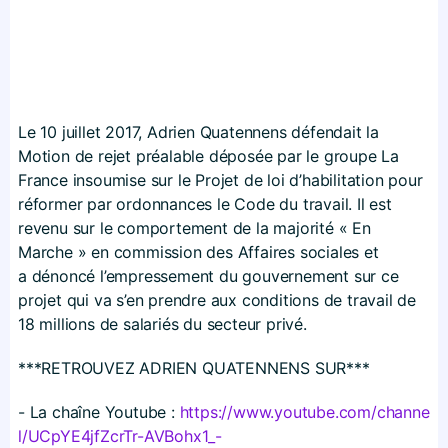
Le 10 juillet 2017, Adrien Quatennens défendait la
Motion de rejet préalable déposée par le groupe La
France insoumise sur le Projet de loi d’habilitation pour
réformer par ordonnances le Code du travail. Il est
revenu sur le comportement de la majorité « En
Marche » en commission des Affaires sociales et
a dénoncé l’empressement du gouvernement sur ce
projet qui va s’en prendre aux conditions de travail de
18 millions de salariés du secteur privé.
***RETROUVEZ ADRIEN QUATENNENS SUR***
- La chaîne Youtube :
https://​www​.youtube​.com/​c​h​a​n​n​e​
l​/​U​C​p​Y​E​4​j​f​Z​c​r​T​r​-​A​V​B​o​h​x​1_-