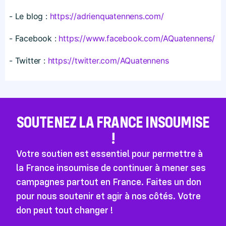
- Le blog :
https://​adrienquatennens​.com/
- Facebook :
https://​www​.facebook​.com/​A​Q​u​a​t​e​n​n​e​ns/
- Twitter :
https://​twitter​.com/​A​Q​u​a​t​e​n​n​ens
SOUTENEZ LA FRANCE INSOUMISE
!
Votre soutien est essentiel pour permettre à
la France insoumise de continuer à mener ses
campagnes partout en France. Faites un don
pour nous soutenir et agir à nos côtés. Votre
don peut tout changer !