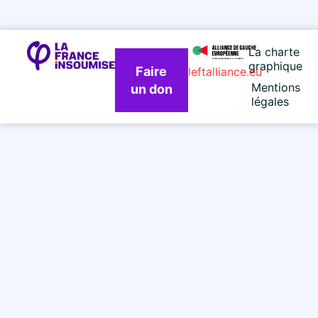
La charte
graphique
Faire
leftalliance.eu
Mentions
un don
légales