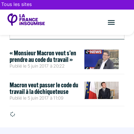
Tous les sites
JUIN 5, 2017
Le mouveme
FAIRE UN DON
« Monsieur Macron veut s’en
prendre au code du travail »
Publié le
5 juin 2017
à
20:22
Macron veut passer le code du
travail à la déchiqueteuse
Publié le
5 juin 2017
à
11:09