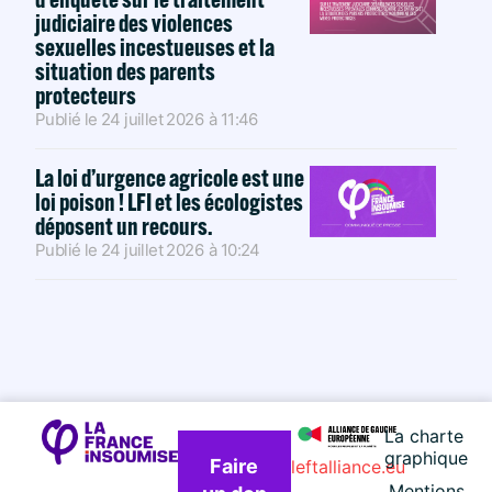
judiciaire des violences
sexuelles incestueuses et la
situation des parents
protecteurs
Publié le
24 juillet 2026
à
11:46
La loi d’urgence agricole est une
loi poison ! LFI et les écologistes
déposent un recours.
Publié le
24 juillet 2026
à
10:24
La charte
graphique
Faire
leftalliance.eu
Mentions