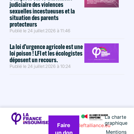
judiciaire des violences
sexuelles incestueuses et la
situation des parents
protecteurs
Publié le
24 juillet 2026
à
11:46
La loi d’urgence agricole est une
loi poison ! LFI et les écologistes
déposent un recours.
Publié le
24 juillet 2026
à
10:24
La charte
graphique
Faire
leftalliance.eu
Mentions
un don