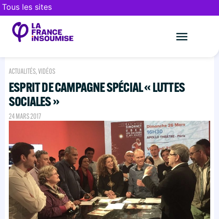
Tous les sites
Le mouveme
FAIRE UN DON
ACTUALITÉS
,
VIDÉOS
ESPRIT DE CAMPAGNE SPÉCIAL « LUTTES
SOCIALES »
24 MARS 2017