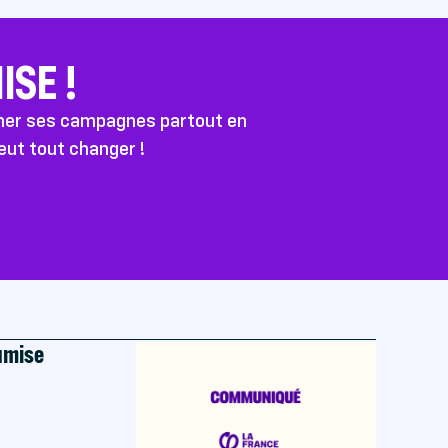
SE !
ener ses campagnes partout en
peut tout changer !
oumise