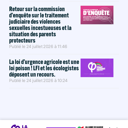
Retour sur la commission
d’enquête sur le traitement
judiciaire des violences
sexuelles incestueuses et la
situation des parents
protecteurs
Publié le
24 juillet 2026
à
11:46
La loi d’urgence agricole est une
loi poison ! LFI et les écologistes
déposent un recours.
Publié le
24 juillet 2026
à
10:24