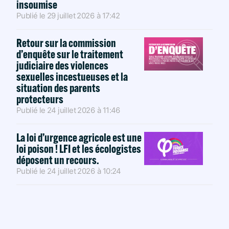
insoumise
Publié le
29 juillet 2026
à
17:42
Retour sur la commission
d’enquête sur le traitement
judiciaire des violences
sexuelles incestueuses et la
situation des parents
protecteurs
Publié le
24 juillet 2026
à
11:46
La loi d’urgence agricole est une
loi poison ! LFI et les écologistes
déposent un recours.
Publié le
24 juillet 2026
à
10:24