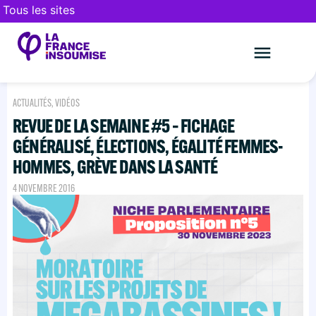
Tous les sites
Le mouveme
FAIRE UN DON
ACTUALITÉS
,
VIDÉOS
REVUE DE LA SEMAINE #5 – FICHAGE
GÉNÉRALISÉ, ÉLECTIONS, ÉGALITÉ FEMMES-
HOMMES, GRÈVE DANS LA SANTÉ
4 NOVEMBRE 2016