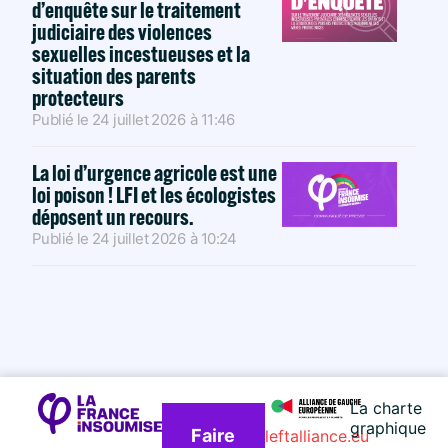
d’enquête sur le traitement
judiciaire des violences
sexuelles incestueuses et la
situation des parents
protecteurs
Publié le
24 juillet 2026
à
11:46
La loi d’urgence agricole est une
loi poison ! LFI et les écologistes
déposent un recours.
Publié le
24 juillet 2026
à
10:24
La charte
graphique
Faire
leftalliance.eu