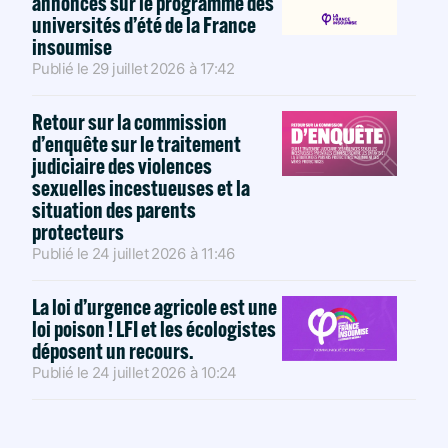
annonces sur le programme des
universités d’été de la France
insoumise
Publié le
29 juillet 2026
à
17:42
Retour sur la commission
d’enquête sur le traitement
judiciaire des violences
sexuelles incestueuses et la
situation des parents
protecteurs
Publié le
24 juillet 2026
à
11:46
La loi d’urgence agricole est une
loi poison ! LFI et les écologistes
déposent un recours.
Publié le
24 juillet 2026
à
10:24