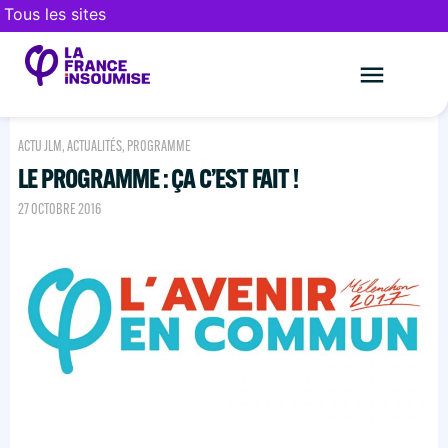
Tous les sites
Le mouveme
FAIRE UN DON
ACTU JLM
,
ACTUALITÉS
,
PROGRAMME
LE PROGRAMME : ÇA C’EST FAIT !
27 OCTOBRE 2016