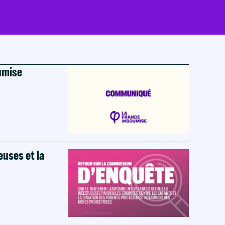
oumise
euses et la