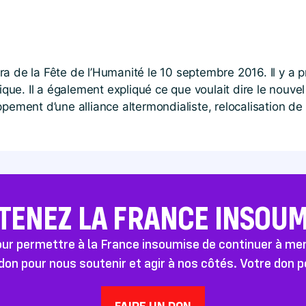
a de la Fête de l’Humanité le 10 septembre 2016. Il y a p
tique. Il a également expliqué ce que voulait dire le nouv
pement d’une alliance altermondialiste, relocalisation de 
TENEZ LA FRANCE INSOUMI
pour permettre à la France insoumise de continuer à m
don pour nous soutenir et agir à nos côtés. Votre don 
FAIRE UN DON