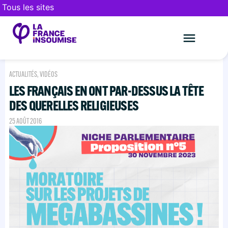
Tous les sites
Le mouveme
FAIRE UN DON
ACTUALITÉS
,
VIDÉOS
LES FRANÇAIS EN ONT PAR-DESSUS LA TÊTE
DES QUERELLES RELIGIEUSES
25 AOÛT 2016