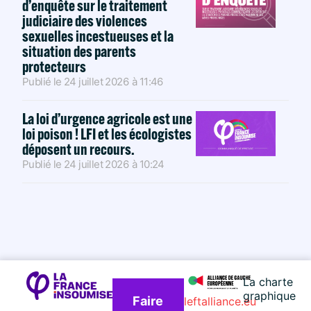
d’enquête sur le traitement
judiciaire des violences
sexuelles incestueuses et la
situation des parents
protecteurs
Publié le
24 juillet 2026
à
11:46
La loi d’urgence agricole est une
loi poison ! LFI et les écologistes
déposent un recours.
Publié le
24 juillet 2026
à
10:24
La charte
graphique
Faire
leftalliance.eu