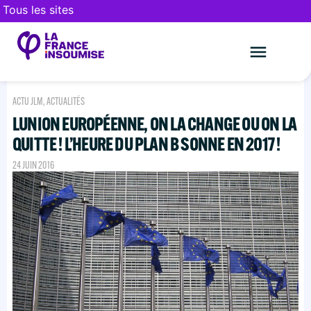
Tous les sites
Le mouveme
FAIRE UN DON
ACTU JLM
,
ACTUALITÉS
LUNION EUROPÉENNE, ON LA CHANGE OU ON LA
QUITTE ! L’HEURE DU PLAN B SONNE EN 2017 !
24 JUIN 2016