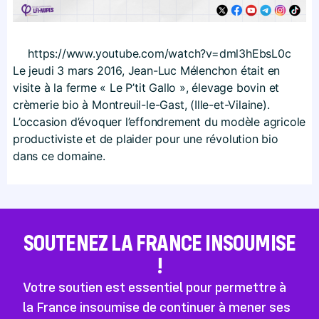
https://​www​.youtube​.com/​w​a​t​c​h​?​v​=​d​m​l​3​h​E​b​s​L0c
Le jeudi 3 mars 2016, Jean-Luc Mélenchon était en
visite à la ferme « Le P’tit Gallo », élevage bovin et
crèmerie bio à Montreuil-le-Gast, (Ille-et-Vilaine).
L’occasion d’évoquer l’effondrement du modèle agricole
productiviste et de plaider pour une révolution bio
dans ce domaine.
SOUTENEZ LA FRANCE INSOUMISE
!
Votre soutien est essentiel pour permettre à
la France insoumise de continuer à mener ses