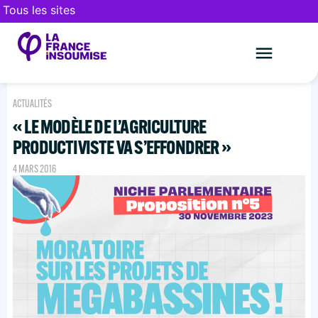
Tous les sites
Le mouveme
FAIRE UN DON
ACTUALITÉS
« LE MODÈLE DE L’AGRICULTURE
PRODUCTIVISTE VA S’EFFONDRER »
4 MARS 2016