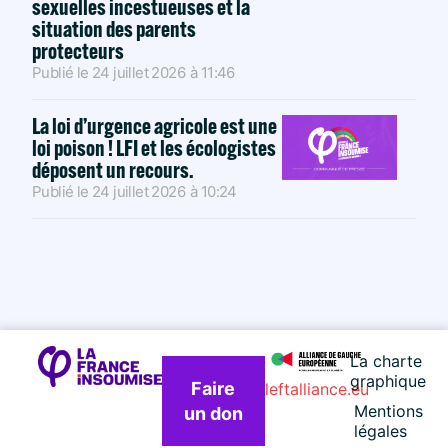
sexuelles incestueuses et la
situation des parents
protecteurs
Publié le
24 juillet 2026
à
11:46
La loi d’urgence agricole est une
loi poison ! LFI et les écologistes
déposent un recours.
Publié le
24 juillet 2026
à
10:24
La charte
graphique
Faire
leftalliance.eu
Mentions
un don
légales