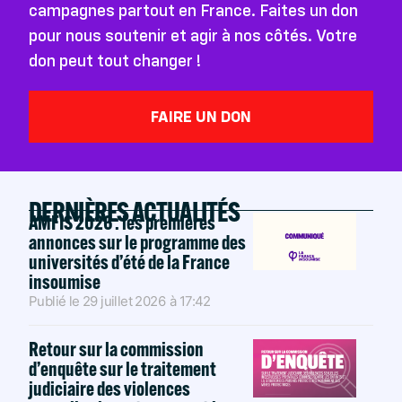
campagnes partout en France. Faites un don
pour nous soutenir et agir à nos côtés. Votre
don peut tout changer !
FAIRE UN DON
DERNIÈRES ACTUALITÉS
AMFIS 2026 : les premières
annonces sur le programme des
universités d’été de la France
insoumise
Publié le
29 juillet 2026
à
17:42
Retour sur la commission
d’enquête sur le traitement
judiciaire des violences