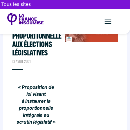
Tous les sites
PROPOSITION DE LOI
POUR INSTAURER LA
PROPORTIONNELLE
Le mouveme
FAIRE UN DON
AUX ÉLECTIONS
LÉGISLATIVES
13 AVRIL 2021
« P
roposition de
loi
visant
à instaurer la
proportionnelle
intégrale au
scrutin législatif »