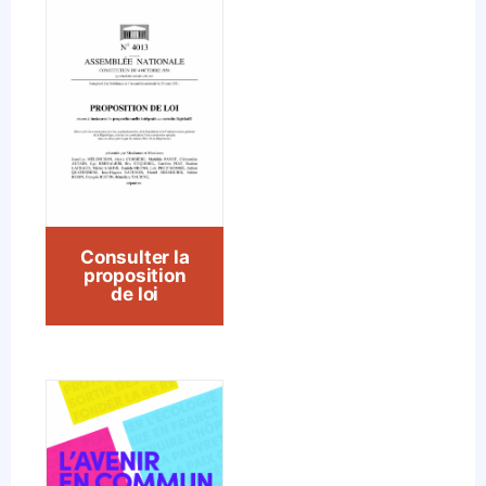
Consulter la
proposition
de loi