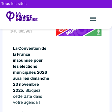
Tous les sites
CONVENTION
MUNICIPALES 2026
Le mouveme
FAIRE UN DON
24 OCTOBRE 2025
La Convention de
la France
insoumise pour
les élections
municipales 2026
aura lieu dimanche
23 novembre
2025.
Bloquez
cette date dans
votre agenda !