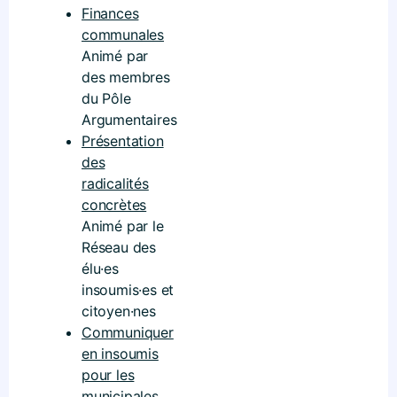
Finances
communales
Animé par
des membres
du Pôle
Argumentaires
Présentation
des
radicalités
concrètes
Animé par le
Réseau des
élu·es
insoumis·es et
citoyen·nes
Communiquer
en insoumis
pour les
municipales