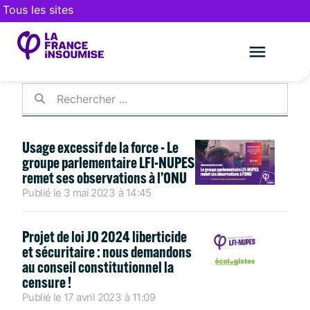
Tous les sites
GROUPES LFI-NUPES ET
ECOLOGISTES-NUPES
Le mouveme
FAIRE UN DON
Usage excessif de la force - Le
groupe parlementaire LFI-NUPES
remet ses observations à l’ONU
Publié le
3 mai 2023
à
14:45
Projet de loi JO 2024 liberticide
et sécuritaire : nous demandons
au conseil constitutionnel la
censure !
Publié le
17 avril 2023
à
11:09