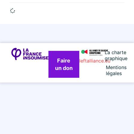
La charte
graphique
Faire
leftalliance.eu
Mentions
un don
légales