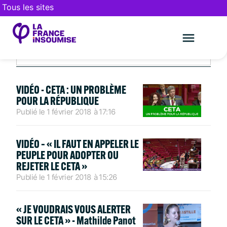
Tous les sites
CETA
Le mouveme
FAIRE UN DON
VIDÉO - CETA : UN PROBLÈME
POUR LA RÉPUBLIQUE
Publié le
1 février 2018
à
17:16
VIDÉO – « IL FAUT EN APPELER LE
PEUPLE POUR ADOPTER OU
REJETER LE CETA »
Publié le
1 février 2018
à
15:26
« JE VOUDRAIS VOUS ALERTER
SUR LE CETA » - Mathilde Panot