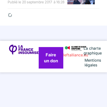
Publié le
20 septembre 2017
à
16:28
La charte
graphique
Faire
leftalliance.eu
Mentions
un don
légales