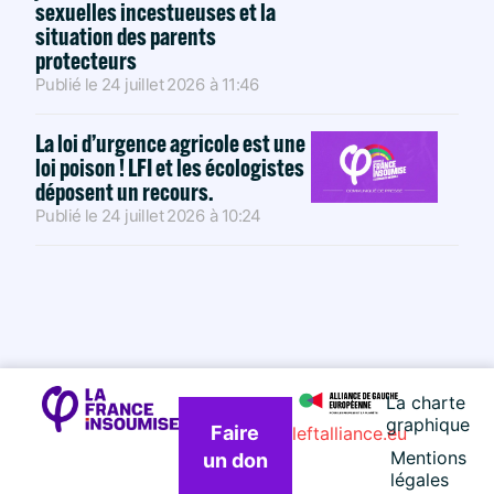
sexuelles incestueuses et la
situation des parents
protecteurs
Publié le
24 juillet 2026
à
11:46
La loi d’urgence agricole est une
loi poison ! LFI et les écologistes
déposent un recours.
Publié le
24 juillet 2026
à
10:24
La charte
graphique
Faire
leftalliance.eu
Mentions
un don
légales