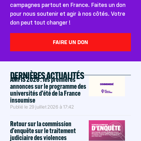
campagnes partout en France. Faites un don
pour nous soutenir et agir à nos côtés. Votre
don peut tout changer !
FAIRE UN DON
DERNIÈRES ACTUALITÉS
AMFIS 2026 : les premières
annonces sur le programme des
universités d’été de la France
insoumise
Publié le
29 juillet 2026
à
17:42
Retour sur la commission
d’enquête sur le traitement
judiciaire des violences