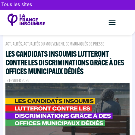
Tous les sites
Le mouveme
FAIRE UN DON
ACTUALITÉS
,
ACTUALITÉS DU MOUVEMENT
,
COMMUNIQUÉS DE PRESSE
LES CANDIDATS INSOUMIS LUTTERONT
CONTRE LES DISCRIMINATIONS GRÂCE À DES
OFFICES MUNICIPAUX DÉDIÉS
18 FÉVRIER 2026