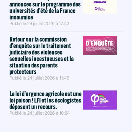
annonces sur le programme des
universités d’été de la France
insoumise
Publié le
29 juillet 2026
à
17:42
Retour sur la commission
d’enquête sur le traitement
judiciaire des violences
sexuelles incestueuses et la
situation des parents
protecteurs
Publié le
24 juillet 2026
à
11:46
La loi d’urgence agricole est une
loi poison ! LFI et les écologistes
déposent un recours.
Publié le
24 juillet 2026
à
10:24