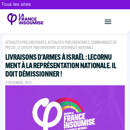
Tous les sites
Le mouveme
FAIRE UN DON
ACTUALITÉS PARLEMENTAIRES
,
ACTUALITES-PARLEMENTAIRES
,
COMMUNIQUÉS DE
PRESSE
,
LE GROUPE PARLEMENTAIRE À L'ASSEMBLÉE NATIONALE
LIVRAISONS D’ARMES À ISRAËL : LECORNU
MENT À LA REPRÉSENTATION NATIONALE. IL
DOIT DÉMISSIONNER !
11 DÉCEMBRE 2025