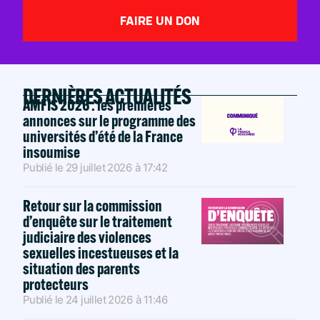
FAIRE UN DON
DERNIÈRES ACTUALITÉS
AMFIS 2026 : les premières
annonces sur le programme des
universités d’été de la France
insoumise
Publié le
29 juillet 2026
à
17:42
Retour sur la commission
d’enquête sur le traitement
judiciaire des violences
sexuelles incestueuses et la
situation des parents
protecteurs
Publié le
24 juillet 2026
à
11:46