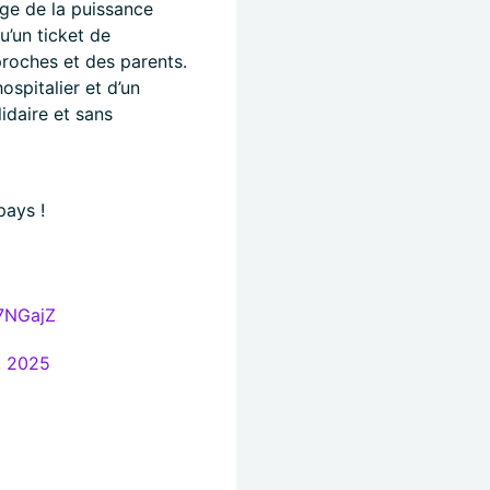
rge de la puissance
u’un ticket de
 proches et des parents.
spitalier et d’un
idaire et sans
pays !
7​N​G​ajZ
, 2025