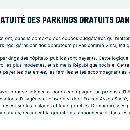
RATUITÉ DES PARKINGS GRATUITS DA
cs ont, dans le contexte des coupes budgétaires qui metten
rkings, gérés par des opérateurs privés comme Vinci, Indi
s parkings des hôpitaux publics sont payants. Cette logiqu
rd les plus modestes, et abîme la République sociale. Cett
it payer les patient·es, les familles et les accompagnant·es, 
payer pour se soigner, ni pour accompagner un proche à l’hô
sociations d’usagères et d’usagers, dont France Assos Santé,
i pèsent sur les malades et leurs proches. De nombreuses pé
signatures, réclament la gratuité du stationnement dans les