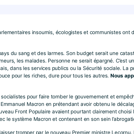
parlementaires insoumis, écologistes et communistes ont 
ays du sang et des larmes. Son budget serait une catastro
s chômeurs, les malades. Personne ne serait épargné. C’es
ais, dans les services publics ou la Sécurité sociale. La 
uce pour les riches, dure pour tous les autres.
Nous appe
socialistes pour faire tomber le gouvernement et empêcher
er Emmanuel Macron en prétendant avoir obtenu le décalage
uveau Front Populaire avaient pourtant clairement choisi
ec le système Macron et contenant en son sein l’abrogatio
aisser tromper par le nouveau Premier ministre Lecornu.