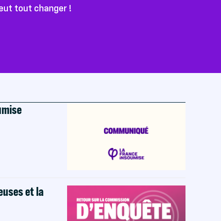
peut tout changer !
oumise
euses et la