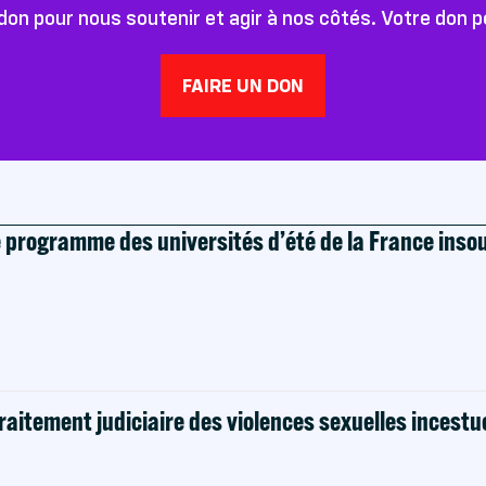
don pour nous soutenir et agir à nos côtés. Votre don 
FAIRE UN DON
e programme des universités d’été de la France ins
raitement judiciaire des violences sexuelles incestu