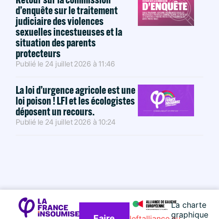
d’enquête sur le traitement
judiciaire des violences
sexuelles incestueuses et la
situation des parents
protecteurs
Publié le
24 juillet 2026
à
11:46
La loi d’urgence agricole est une
loi poison ! LFI et les écologistes
déposent un recours.
Publié le
24 juillet 2026
à
10:24
La charte
graphique
Faire
leftalliance.eu