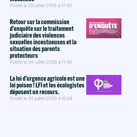
Publié le
29 juillet 2026
à
17:42
Retour sur la commission
d’enquête sur le traitement
judiciaire des violences
sexuelles incestueuses et la
situation des parents
protecteurs
Publié le
24 juillet 2026
à
11:46
La loi d’urgence agricole est une
loi poison ! LFI et les écologistes
déposent un recours.
Publié le
24 juillet 2026
à
10:24