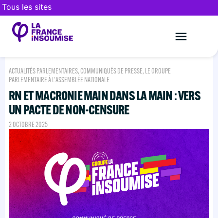
Tous les sites
Le mouveme
FAIRE UN DON
ACTUALITÉS PARLEMENTAIRES
,
COMMUNIQUÉS DE PRESSE
,
LE GROUPE
PARLEMENTAIRE À L'ASSEMBLÉE NATIONALE
RN ET MACRONIE MAIN DANS LA MAIN : VERS
UN PACTE DE NON-CENSURE
2 OCTOBRE 2025