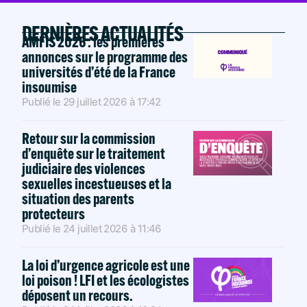
DERNIÈRES ACTUALITÉS
AMFIS 2026 : les premières
annonces sur le programme des
universités d’été de la France
insoumise
Publié le
29 juillet 2026
à
17:42
Retour sur la commission
d’enquête sur le traitement
judiciaire des violences
sexuelles incestueuses et la
situation des parents
protecteurs
Publié le
24 juillet 2026
à
11:46
La loi d’urgence agricole est une
loi poison ! LFI et les écologistes
déposent un recours.