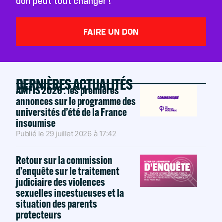
don peut tout changer !
FAIRE UN DON
DERNIÈRES ACTUALITÉS
AMFIS 2026 : les premières
annonces sur le programme des
universités d’été de la France
insoumise
Publié le
29 juillet 2026
à
17:42
Retour sur la commission
d’enquête sur le traitement
judiciaire des violences
sexuelles incestueuses et la
situation des parents
protecteurs