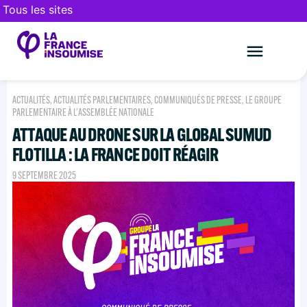
Tous les sites
Le mouveme
FAIRE UN DON
ACTUALITÉS
,
ACTUALITÉS PARLEMENTAIRES
,
COMMUNIQUÉS DE PRESSE
,
LE GROUPE
PARLEMENTAIRE À L'ASSEMBLÉE NATIONALE
ATTAQUE AU DRONE SUR LA GLOBAL SUMUD
FLOTILLA : LA FRANCE DOIT RÉAGIR
9 SEPTEMBRE 2025