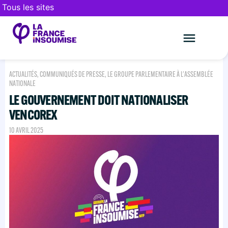
Tous les sites
Le mouveme
FAIRE UN DON
ACTUALITÉS
,
COMMUNIQUÉS DE PRESSE
,
LE GROUPE PARLEMENTAIRE À L'ASSEMBLÉE
NATIONALE
LE GOUVERNEMENT DOIT NATIONALISER
VENCOREX
10 AVRIL 2025