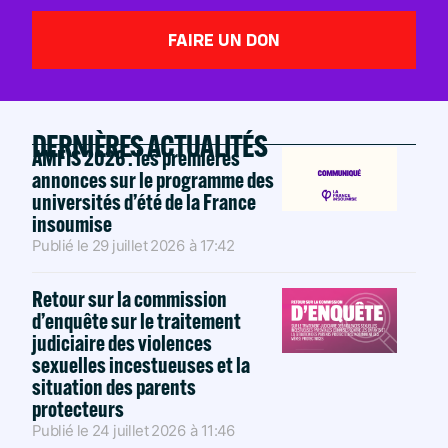
FAIRE UN DON
DERNIÈRES ACTUALITÉS
AMFIS 2026 : les premières
annonces sur le programme des
universités d’été de la France
insoumise
Publié le
29 juillet 2026
à
17:42
Retour sur la commission
d’enquête sur le traitement
judiciaire des violences
sexuelles incestueuses et la
situation des parents
protecteurs
Publié le
24 juillet 2026
à
11:46