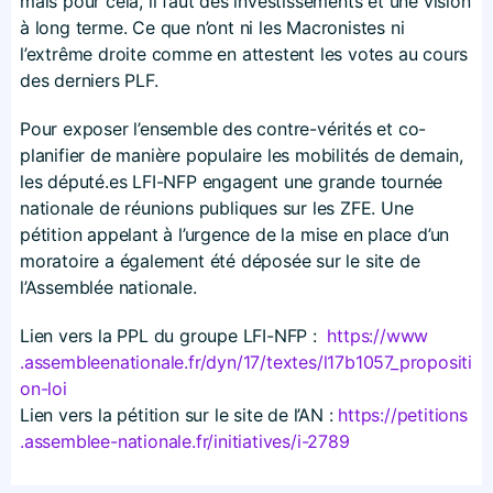
mais pour cela, il faut des investissements et une vision
à long terme. Ce que n’ont ni les Macronistes ni
l’extrême droite comme en attestent les votes au cours
des derniers PLF.
Pour exposer l’ensemble des contre-vérités et co-
planifier de manière populaire les mobilités de demain,
les député.es LFI-NFP engagent une grande tournée
nationale de réunions publiques sur les ZFE. Une
pétition appelant à l’urgence de la mise en place d’un
moratoire a également été déposée sur le site de
l’Assemblée nationale.
Lien vers la PPL du groupe LFI-NFP :
https://​www​
.assembleenationale​.fr/​d​y​n​/​1​7​/​t​e​x​t​e​s​/​l​1​7​b​1​0​5​7​_​p​r​o​p​o​s​i​t​i​
o​n​-​loi
Lien vers la pétition sur le site de l’AN :
https://​petitions​
.assemblee​-nationale​.fr/​i​n​i​t​i​a​t​i​v​e​s​/​i​-​2​789