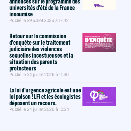
annonces sur le programme des
universités d’été de la France
insoumise
Publié le
29 juillet 2026
à
17:42
Retour sur la commission
d’enquête sur le traitement
judiciaire des violences
sexuelles incestueuses et la
situation des parents
protecteurs
Publié le
24 juillet 2026
à
11:46
La loi d’urgence agricole est une
loi poison ! LFI et les écologistes
déposent un recours.
Publié le
24 juillet 2026
à
10:24