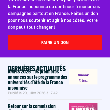
la France insoumise de continuer à mener ses
campagnes partout en France. Faites un don
pour nous soutenir et agir à nos côtés. Votre
don peut tout changer !
FAIRE UN DON
DERNIÈRES ACTUALITÉS
AMFIS 2026 : les premières
annonces sur le programme des
universités d’été de la France
insoumise
Publié le
29 juillet 2026
à
17:42
Retour sur la commission