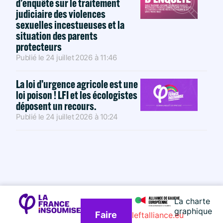
d’enquête sur le traitement
judiciaire des violences
sexuelles incestueuses et la
situation des parents
protecteurs
Publié le
24 juillet 2026
à
11:46
La loi d’urgence agricole est une
loi poison ! LFI et les écologistes
déposent un recours.
Publié le
24 juillet 2026
à
10:24
La charte
graphique
Faire
leftalliance.eu