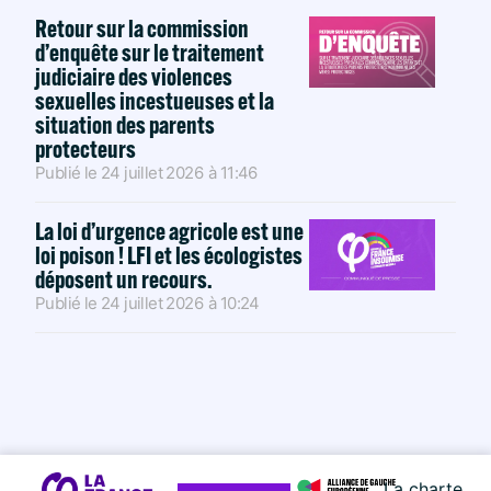
Retour sur la commission
d’enquête sur le traitement
judiciaire des violences
sexuelles incestueuses et la
situation des parents
protecteurs
Publié le
24 juillet 2026
à
11:46
La loi d’urgence agricole est une
loi poison ! LFI et les écologistes
déposent un recours.
Publié le
24 juillet 2026
à
10:24
La charte