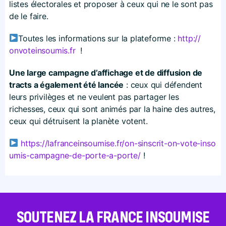
listes électorales et proposer à ceux qui ne le sont pas
de le faire.
Toutes les informations sur la plateforme :
http://​
onvoteinsoumis​.fr
!
Une large campagne d’affichage et de diffusion de
tracts a également été lancée
: ceux qui défendent
leurs privilèges et ne veulent pas partager les
richesses, ceux qui sont animés par la haine des autres,
ceux qui détruisent la planète votent.
https://​lafranceinsoumise​.fr/​o​n​-​s​i​n​s​c​r​i​t​-​o​n​-​v​o​t​e​-​i​n​s​o​
u​m​i​s​-​c​a​m​p​a​g​n​e​-​d​e​-​p​o​r​t​e​-​a​-​p​o​r​te/
!
SOUTENEZ LA FRANCE INSOUMISE