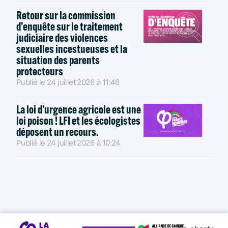
Retour sur la commission
d’enquête sur le traitement
judiciaire des violences
sexuelles incestueuses et la
situation des parents
protecteurs
Publié le
24 juillet 2026
à
11:46
La loi d’urgence agricole est une
loi poison ! LFI et les écologistes
déposent un recours.
Publié le
24 juillet 2026
à
10:24