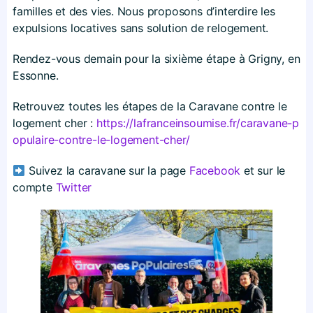
familles et des vies. Nous proposons d’interdire les
expulsions locatives sans solution de relogement.
Rendez-vous demain pour la sixième étape à Grigny, en
Essonne.
Retrouvez toutes les étapes de la Caravane contre le
logement cher :
https://​lafranceinsoumise​.fr/​c​a​r​a​v​a​n​e​-​p​
o​p​u​l​a​i​r​e​-​c​o​n​t​r​e​-​l​e​-​l​o​g​e​m​e​n​t​-​c​h​er/
Suivez la caravane sur la page
Facebook
et sur le
compte
Twitter