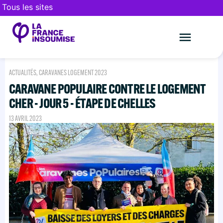
Tous les sites
Le mouveme
FAIRE UN DON
ACTUALITÉS
,
CARAVANES LOGEMENT 2023
CARAVANE POPULAIRE CONTRE LE LOGEMENT
CHER - JOUR 5 - ÉTAPE DE CHELLES
13 AVRIL 2023