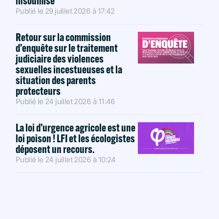
insoumise
Publié le
29 juillet 2026
à
17:42
Retour sur la commission
d’enquête sur le traitement
judiciaire des violences
sexuelles incestueuses et la
situation des parents
protecteurs
Publié le
24 juillet 2026
à
11:46
La loi d’urgence agricole est une
loi poison ! LFI et les écologistes
déposent un recours.
Publié le
24 juillet 2026
à
10:24