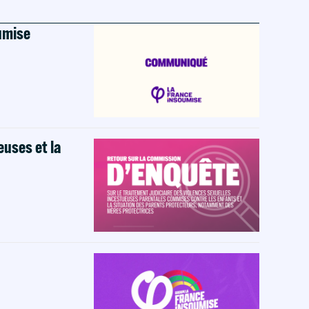
oumise
euses et la