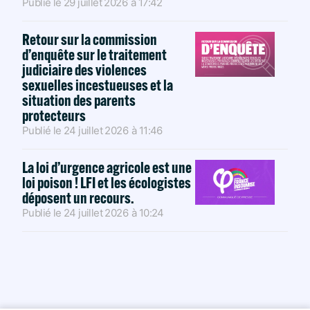
Publié le
29 juillet 2026
à
17:42
Retour sur la commission
d’enquête sur le traitement
judiciaire des violences
sexuelles incestueuses et la
situation des parents
protecteurs
Publié le
24 juillet 2026
à
11:46
La loi d’urgence agricole est une
loi poison ! LFI et les écologistes
déposent un recours.
Publié le
24 juillet 2026
à
10:24