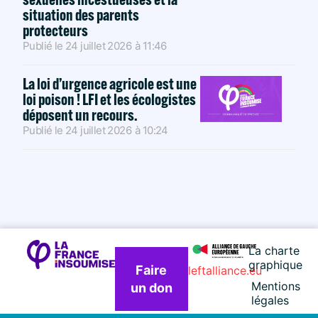
situation des parents
protecteurs
Publié le
24 juillet 2026
à
11:46
La loi d’urgence agricole est une
loi poison ! LFI et les écologistes
déposent un recours.
Publié le
24 juillet 2026
à
10:24
La charte
graphique
Faire
leftalliance.eu
Mentions
un don
légales