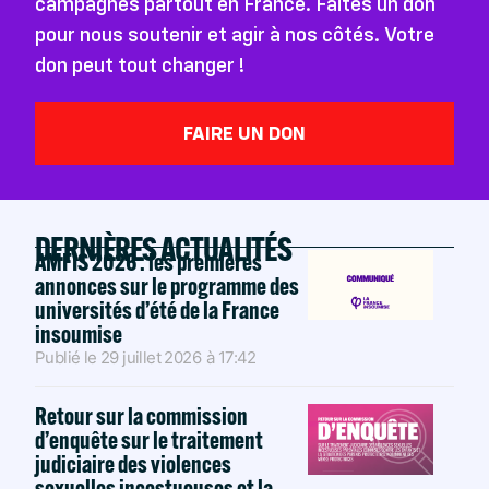
campagnes partout en France. Faites un don
pour nous soutenir et agir à nos côtés. Votre
don peut tout changer !
FAIRE UN DON
DERNIÈRES ACTUALITÉS
AMFIS 2026 : les premières
annonces sur le programme des
universités d’été de la France
insoumise
Publié le
29 juillet 2026
à
17:42
Retour sur la commission
d’enquête sur le traitement
judiciaire des violences
sexuelles incestueuses et la