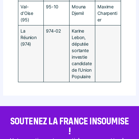
Val-
95-10
Mouna
Maxime
d’Oise
Djemil
Charpenti
(95)
er
La
974-02
Karine
Réunion
Lebon,
(974)
députée
sortante
investie
candidate
de l’Union
Populaire
SOUTENEZ LA FRANCE INSOUMISE
!