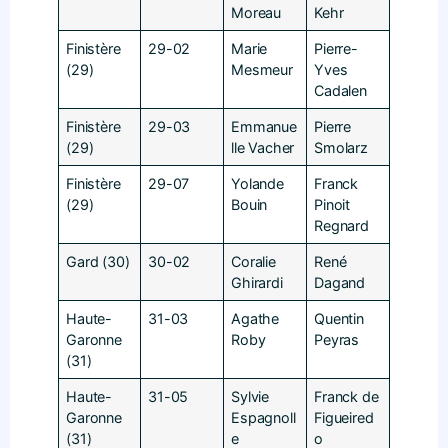
Moreau
Kehr
Finistère
29-02
Marie
Pierre-
(29)
Mesmeur
Yves
Cadalen
Finistère
29-03
Emmanue
Pierre
(29)
lle Vacher
Smolarz
Finistère
29-07
Yolande
Franck
(29)
Bouin
Pinoit
Regnard
Gard (30)
30-02
Coralie
René
Ghirardi
Dagand
Haute-
31-03
Agathe
Quentin
Garonne
Roby
Peyras
(31)
Haute-
31-05
Sylvie
Franck de
Garonne
Espagnoll
Figueired
(31)
e
o