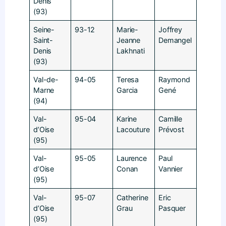
Denis
(93)
Seine-
93-12
Marie-
Joffrey
Saint-
Jeanne
Demangel
Denis
Lakhnati
(93)
Val-de-
94-05
Teresa
Raymond
Marne
Garcia
Gené
(94)
Val-
95-04
Karine
Camille
d’Oise
Lacouture
Prévost
(95)
Val-
95-05
Laurence
Paul
d’Oise
Conan
Vannier
(95)
Val-
95-07
Catherine
Eric
d’Oise
Grau
Pasquer
(95)