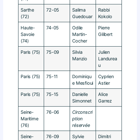
Sarthe
72-05
Salima
Rabbi
(72)
Guedouar
Kokolo
Haute-
74-05
Odile
Pierre
Savoie
Martin-
Gilibert
(74)
Cocher
Paris (75)
75-09
Silvia
Julien
Manzio
Landurea
u
Paris (75)
75-11
Dominiqu
Cyprien
e Mesfioui
Astier
Paris (75)
75-15
Danielle
Alice
Simonnet
Garrez
Seine-
76-06
Circonscri
Maritime
ption
(76)
réservée
Seine-
76-09
Sylvie
Dimitri