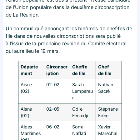
de l’Union populaire dans la deuxième circonscription
de La Réunion.
Un communiqué annonçant les binômes de chef·fes de
file dans de nouvelles circonscriptions sera publié
à l’issue de la prochaine réunion du Comité électoral
qui aura lieu le 19 mars.
Départe
Circonscr
Cheffe
Chef
ment
iption
de file
de file
Aisne
02-02
Sarah
Nathan
(02)
Lempereu
Sacré
r
Aisne
02-05
Odile
Stéphane
(02)
Fenardji
Frère
Alpes-
06-02
Sonia
Xavier
Maritimes
Naffati
Marechal
(06)