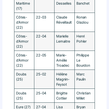
Maritime
Desselles
Banchet
(17)
Côtes-
22-03
Claude
Ronan
d’Armor
Réveillault
Glaziou
(22)
Côtes-
22-04
Marielle
Henri
d’Armor
Lemaitre
Pohler
(22)
Côtes-
22-05
Marie-
Philippe
d’Armor
Amélie
Le
(22)
Troadec
Bourdon
Doubs
25-02
Hélène
Marc
(25)
Magnin-
Paulin
Feysot
Doubs
25-04
Brigitte
Christian
(25)
Cottier
Millet
Eure (27)
27-04
Lisa
Bryan