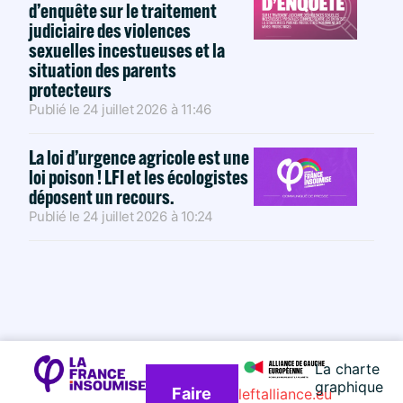
d’enquête sur le traitement
judiciaire des violences
sexuelles incestueuses et la
situation des parents
protecteurs
Publié le
24 juillet 2026
à
11:46
La loi d’urgence agricole est une
loi poison ! LFI et les écologistes
déposent un recours.
Publié le
24 juillet 2026
à
10:24
La charte
graphique
Faire
leftalliance.eu