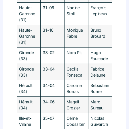
Haute-
31-06
Nadine
François
Garonne
Stoll
Lepineux
(31)
Haute-
31-10
Monique
Bruno
Garonne
Fabre
Brouard
(31)
Gironde
33-02
Nora Pit
Hugo
(33)
Fourcade
Gironde
33-04
Cecilia
Fabrice
(33)
Fonseca
Delaune
Hérault
34-04
Caroline
Sebastien
(34)
Borras
Rome
Hérault
34-06
Magali
Marc
(34)
Crozier
Sureau
Ille-et-
35-07
Céline
Nicolas
Vilaine
Cossalter
Guivarc’h