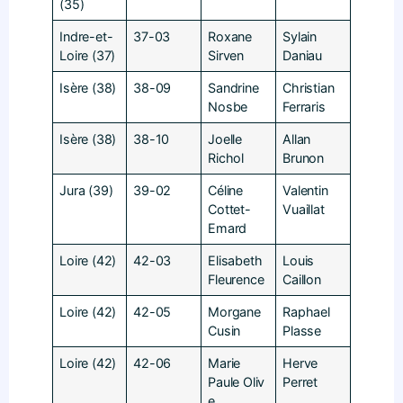
(35)
Indre-et-
37-03
Roxane
Sylain
Loire (37)
Sirven
Daniau
Isère (38)
38-09
Sandrine
Christian
Nosbe
Ferraris
Isère (38)
38-10
Joelle
Allan
Richol
Brunon
Jura (39)
39-02
Céline
Valentin
Cottet-
Vuaillat
Emard
Loire (42)
42-03
Elisabeth
Louis
Fleurence
Caillon
Loire (42)
42-05
Morgane
Raphael
Cusin
Plasse
Loire (42)
42-06
Marie
Herve
Paule Oliv
Perret
e