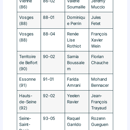
Vienne
86-02
Valérie
Jérémy
(86)
Soumaille
Muccio
Vosges
88-01
Dominiqu
Jules
(88)
e Perrin
Fetet
Vosges
88-04
Renée
François
(88)
Lise
Xavier
Rothiot
Wein
Territoire
90-02
Samia
Florian
de Belfort
Boussale
Chauche
(90)
m
Essonne
91-01
Farida
Mohand
(91)
Amrani
Bennacer
Hauts-
92-02
Yeelen
Jean-
de-Seine
Ravier
François
(92)
Trayaud
Seine-
93-05
Raquel
Rozenn
Saint-
Garrido
Gueguen