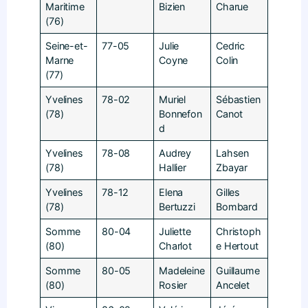
Maritime
Bizien
Charue
(76)
Seine-et-
77-05
Julie
Cedric
Marne
Coyne
Colin
(77)
Yvelines
78-02
Muriel
Sébastien
(78)
Bonnefon
Canot
d
Yvelines
78-08
Audrey
Lahsen
(78)
Hallier
Zbayar
Yvelines
78-12
Elena
Gilles
(78)
Bertuzzi
Bombard
Somme
80-04
Juliette
Christoph
(80)
Charlot
e Hertout
Somme
80-05
Madeleine
Guillaume
(80)
Rosier
Ancelet