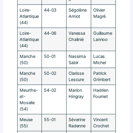
Loire-
44-03
Ségolène
Olivier
Atlantique
Amiot
Magré
(44)
Loire-
44-06
Vanessa
Guillaume
Atlantique
Chalinié
Lannoo
(44)
Manche
50-01
Nassima
Lucas
(50)
Sabir
Michel
Manche
50-02
Clarisse
Patrick
(50)
Lescure
Grimbert
Meurthe-
54-02
Marion
Hadrien
et-
Hingray
Fournet
Moselle
(54)
Meuse
55-01
Séverine
Vincent
(55)
Radenne
Crochet