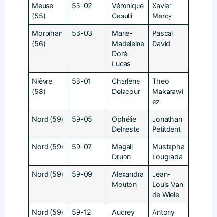
Meuse
55-02
Véronique
Xavier
(55)
Casulli
Mercy
Morbihan
56-03
Marie-
Pascal
(56)
Madeleine
David
Doré-
Lucas
Nièvre
58-01
Charlène
Theo
(58)
Delacour
Makarawi
ez
Nord (59)
59-05
Ophélie
Jonathan
Delneste
Petitdent
Nord (59)
59-07
Magali
Mustapha
Druon
Lougrada
Nord (59)
59-09
Alexandra
Jean-
Mouton
Louis Van
de Wiele
Nord (59)
59-12
Audrey
Antony