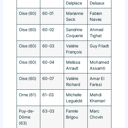
Delplace
Delsaux
Oise (60)
60-01
Marianne
Fabien
Seck
Naves
Oise (60)
60-02
Sandrine
Ahmed
Coquerie
Tighat
Oise (60)
60-03
Valérie
Guy Friadt
François
Oise (60)
60-04
Melissa
Mohamed
Arrault
Assamti
Oise (60)
60-07
Valérie
Amar El
Richard
Farissi
Orne (61)
61-03
Michelle
Mehdi
Leguédé
Khemari
Puy-de-
63-03
Fannie
Marc
Dôme
Brigou
Chovin
(63)