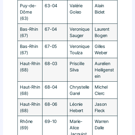
Puy-de-
63-04
Valérie
Alain
Dôme
Goleo
Bidet
(63)
Bas-Rhin
67-04
Veronique
Laurent
(67)
Sauger
Bogen
Bas-Rhin
67-05
Veronique
Gilles
(67)
Toulza
Weber
Haut-Rhin
68-03
Priscille
Aurelien
(68)
Silva
Heiligenst
ein
Haut-Rhin
68-04
Chrystelle
Michel
(68)
Garel
Clerc
Haut-Rhin
68-06
Léonie
Jason
(68)
Hebert
Fleck
Rhône
69-10
Marie-
Warren
(69)
Alice
Dalle
Jacquiot