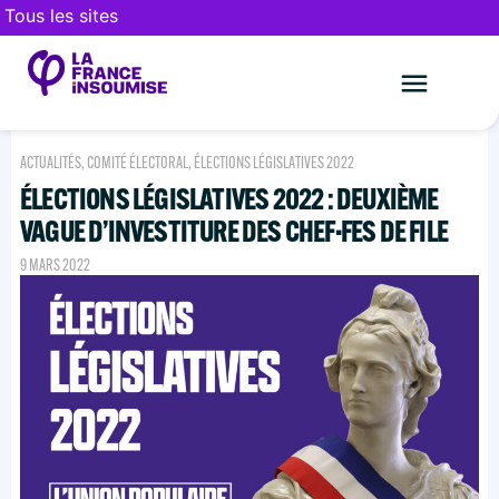
Tous les sites
Le mouveme
FAIRE UN DON
ACTUALITÉS
,
COMITÉ ÉLECTORAL
,
ÉLECTIONS LÉGISLATIVES 2022
ÉLECTIONS LÉGISLATIVES 2022 : DEUXIÈME
VAGUE D’INVESTITURE DES CHEF·FES DE FILE
9 MARS 2022