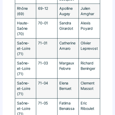
Rhône
69-12
Apolline
Julien
(69)
Augey
Amghar
Haute-
70-01
Sandra
Alexis
Saône
Girardot
Poyard
(70)
Saône-
71-01
Catherine
Olivier
et-Loire
Amaro
Leprevost
(71)
Saône-
71-03
Margaux
Richard
et-Loire
Febvre
Beninger
(71)
Saône-
71-04
Elena
Clement
et-Loire
Berruet
Massot
(71)
Saône-
71-05
Fatima
Eric
et-Loire
Benaissa
Riboulet
(71)