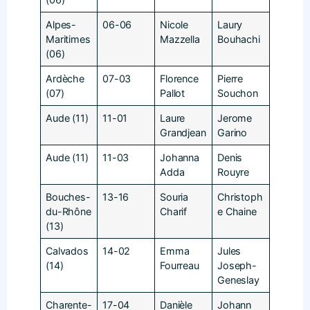
Alpes-
06-06
Nicole
Laury
Maritimes
Mazzella
Bouhachi
(06)
Ardèche
07-03
Florence
Pierre
(07)
Pallot
Souchon
Aude (11)
11-01
Laure
Jerome
Grandjean
Garino
Aude (11)
11-03
Johanna
Denis
Adda
Rouyre
Bouches-
13-16
Souria
Christoph
du-Rhône
Charif
e Chaine
(13)
Calvados
14-02
Emma
Jules
(14)
Fourreau
Joseph-
Geneslay
Charente-
17-04
Danièle
Johann