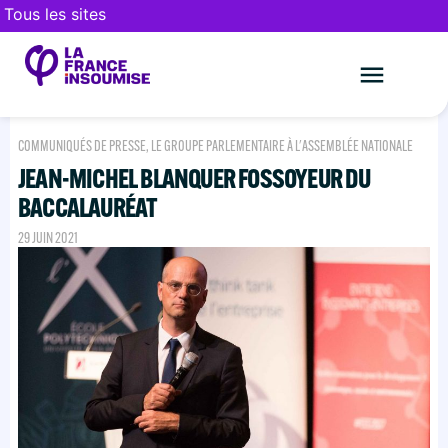
Tous les sites
Le mouveme
FAIRE UN DON
COMMUNIQUÉS DE PRESSE
,
LE GROUPE PARLEMENTAIRE À L'ASSEMBLÉE NATIONALE
JEAN-MICHEL BLANQUER FOSSOYEUR DU
BACCALAURÉAT
29 JUIN 2021