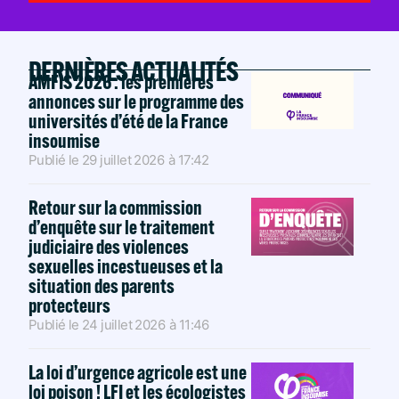
DERNIÈRES ACTUALITÉS
AMFIS 2026 : les premières
annonces sur le programme des
universités d’été de la France
insoumise
Publié le
29 juillet 2026
à
17:42
Retour sur la commission
d’enquête sur le traitement
judiciaire des violences
sexuelles incestueuses et la
situation des parents
protecteurs
Publié le
24 juillet 2026
à
11:46
La loi d’urgence agricole est une
loi poison ! LFI et les écologistes