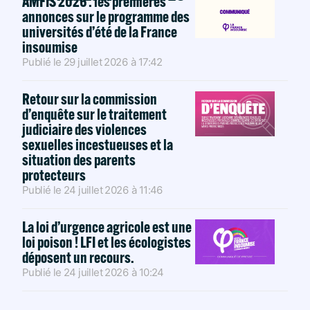
AMFIS 2026 : les premières
annonces sur le programme des
universités d’été de la France
insoumise
Publié le
29 juillet 2026
à
17:42
Retour sur la commission
d’enquête sur le traitement
judiciaire des violences
sexuelles incestueuses et la
situation des parents
protecteurs
Publié le
24 juillet 2026
à
11:46
La loi d’urgence agricole est une
loi poison ! LFI et les écologistes
déposent un recours.
Publié le
24 juillet 2026
à
10:24