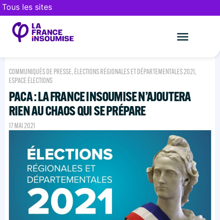
Tous les sites
Le mouveme
FAIRE UN DON
COMMUNIQUÉS DE PRESSE
,
ÉLECTIONS RÉGIONALES ET DÉPARTEMENTALES 2021
,
ESPACE ÉLECTIONS
PACA : LA FRANCE INSOUMISE N’AJOUTERA
RIEN AU CHAOS QUI SE PRÉPARE
17 MAI 2021