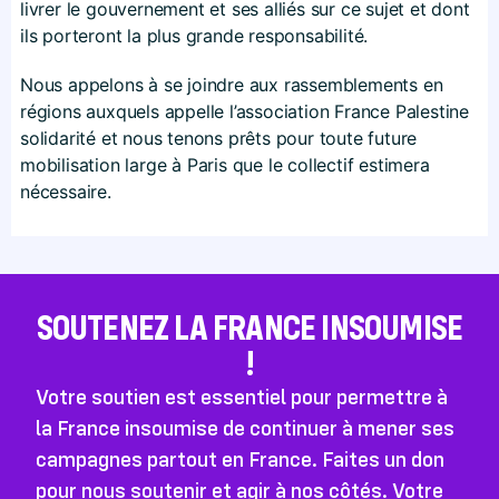
livrer le gouvernement et ses alliés sur ce sujet et dont
ils porteront la plus grande responsabilité.
Nous appelons à se joindre aux rassemblements en
régions auxquels appelle l’association France Palestine
solidarité et nous tenons prêts pour toute future
mobilisation large à Paris que le collectif estimera
nécessaire.
SOUTENEZ LA FRANCE INSOUMISE
!
Votre soutien est essentiel pour permettre à
la France insoumise de continuer à mener ses
campagnes partout en France. Faites un don
pour nous soutenir et agir à nos côtés. Votre