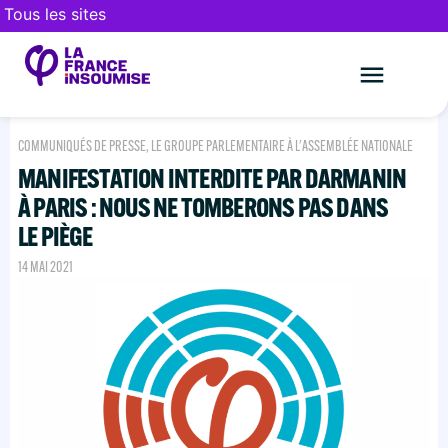
Tous les sites
Le mouveme
FAIRE UN DON
COMMUNIQUÉS DE PRESSE
,
LE GROUPE PARLEMENTAIRE À L'ASSEMBLÉE NATIONALE
MANIFESTATION INTERDITE PAR DARMANIN
À PARIS : NOUS NE TOMBERONS PAS DANS
LE PIÈGE
14 MAI 2021