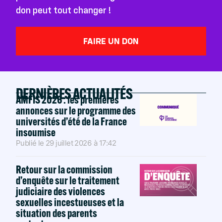
don peut tout changer !
FAIRE UN DON
DERNIÈRES ACTUALITÉS
AMFIS 2026 : les premières
annonces sur le programme des
universités d’été de la France
insoumise
Publié le
29 juillet 2026
à
17:42
Retour sur la commission
d’enquête sur le traitement
judiciaire des violences
sexuelles incestueuses et la
situation des parents