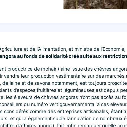
Agriculture et de l’Alimentation, et ministre de l’Economie
s angora au fonds de solidarité créé suite aux restrict
ment productrice de mohair (laine issue des chèvres ango
voir vendre leur production vestimentaire sur des marchés 
de laine et de savons notamment, est toujours proscrite su
ants d’espèces fruitières et légumineuses est depuis peu
ente, les éleveurs de chèvres angoras n’ont pas accès au
éconseillers du numéro vert gouvernemental à ces éleveurs,
as considérés comme des entreprises artisanales, étant ag
rs, et qui a également subie l’annulation de nombreux é
hiffre d’affaires annuel), fait enfin remarquer qu’elle con