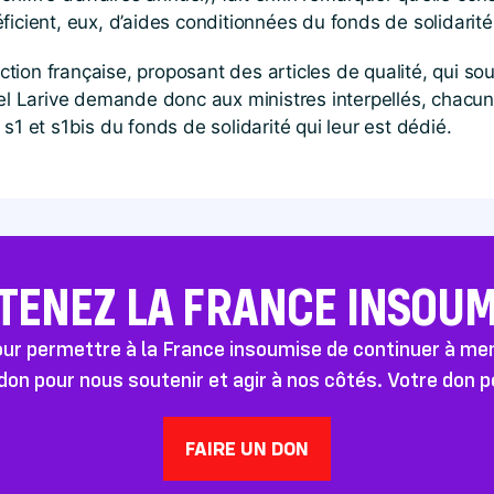
ficient, eux, d’aides conditionnées du fonds de solidarit
duction française, proposant des articles de qualité, qui 
el Larive demande donc aux ministres interpellés, chacun 
s1 et s1bis du fonds de solidarité qui leur est dédié.
TENEZ LA FRANCE INSOUMI
pour permettre à la France insoumise de continuer à m
don pour nous soutenir et agir à nos côtés. Votre don 
FAIRE UN DON