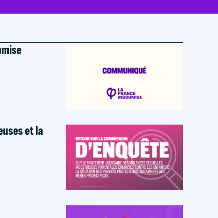
oumise
euses et la