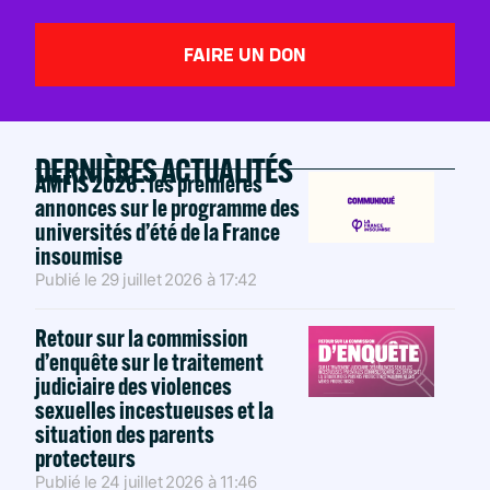
FAIRE UN DON
DERNIÈRES ACTUALITÉS
AMFIS 2026 : les premières
annonces sur le programme des
universités d’été de la France
insoumise
Publié le
29 juillet 2026
à
17:42
Retour sur la commission
d’enquête sur le traitement
judiciaire des violences
sexuelles incestueuses et la
situation des parents
protecteurs
Publié le
24 juillet 2026
à
11:46