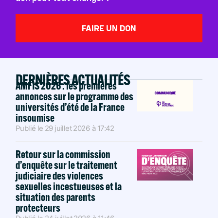
FAIRE UN DON
DERNIÈRES ACTUALITÉS
AMFIS 2026 : les premières
annonces sur le programme des
universités d’été de la France
insoumise
Publié le
29 juillet 2026
à
17:42
Retour sur la commission
d’enquête sur le traitement
judiciaire des violences
sexuelles incestueuses et la
situation des parents
protecteurs