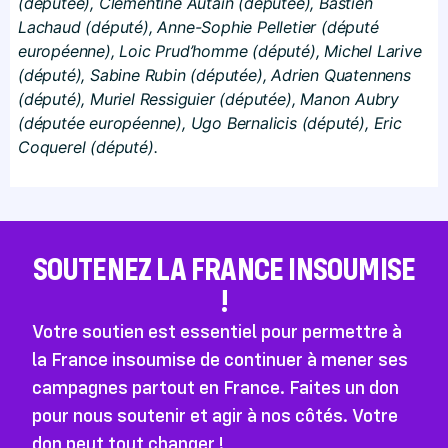
(députée), Clémentine Autain (députée), Bastien
Lachaud (député), Anne-Sophie Pelletier (député
européenne), Loic Prud’homme (député), Michel Larive
(député), Sabine Rubin (députée), Adrien Quatennens
(député), Muriel Ressiguier (députée), Manon Aubry
(députée européenne), Ugo Bernalicis (député), Eric
Coquerel (député).
SOUTENEZ LA FRANCE INSOUMISE
!
Votre soutien est essentiel pour permettre à
la France insoumise de continuer à mener ses
campagnes partout en France. Faites un don
pour nous soutenir et agir à nos côtés. Votre
don peut tout changer !