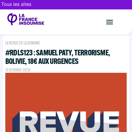
Tous les sites
Le mouveme
FAIRE UN DON
LA REVUE DE LA SEMAINE
#RDLS123 : SAMUEL PATY, TERRORISME,
BOLIVIE, 18€ AUX URGENCES
21 OCTOBRE 2020