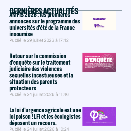
DERNIÈRES ACTUALITÉS
AMFIS 2026 : les premières
annonces sur le programme des
universités d’été de la France
insoumise
Publié le
29 juillet 2026
à
17:42
Retour sur la commission
d’enquête sur le traitement
judiciaire des violences
sexuelles incestueuses et la
situation des parents
protecteurs
Publié le
24 juillet 2026
à
11:46
La loi d’urgence agricole est une
loi poison ! LFI et les écologistes
déposent un recours.
Publié le
24 juillet 2026
à
10:24