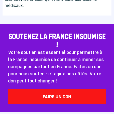
médicaux.
SOUTENEZ LA FRANCE INSOUMISE
!
Votre soutien est essentiel pour permettre à
la France insoumise de continuer à mener ses
campagnes partout en France. Faites un don
pour nous soutenir et agir à nos côtés. Votre
don peut tout changer !
FAIRE UN DON